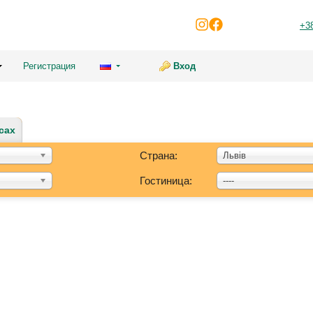
+3
Регистрация
Вход
сах
Страна:
Львів
Гостиница:
----