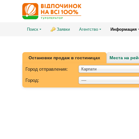
Поиск
Заявки
Агентство
Информация
Остановки продаж в гостиницах
Места на рей
Город отправления:
Карпати
Город:
----