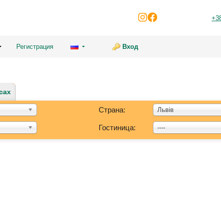
+3
Регистрация
Вход
сах
Страна:
Львів
Гостиница:
----