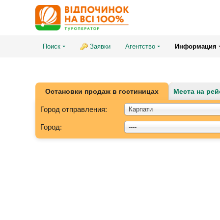
Поиск
Заявки
Агентство
Информация
Остановки продаж в гостиницах
Места на рей
Город отправления:
Карпати
Город:
----